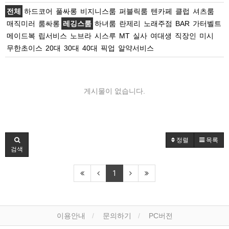
전체
하드코어
풀싸롱
비지니스룸
퍼블릭룸
텐카페
클럽
셔츠룸
매직미러
룸싸롱
레깅스룸
하녀룸
란제리
노래주점
BAR
가터벨트
메이드복
립서비스
노브라
시스루
MT
실사
여대생
직장인
미시
무한초이스
20대
30대
40대
픽업
알약서비스
게시물이 없습니다.
정렬
목록
검색
1
이용안내
문의하기
PC버전