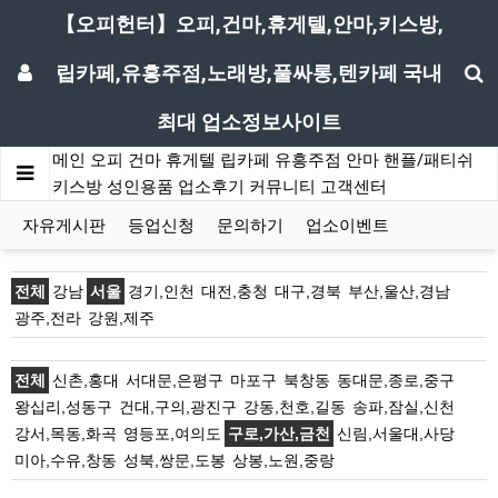
【오피헌터】오피,건마,휴게텔,안마,키스방,
립카페,유흥주점,노래방,풀싸롱,텐카페 국내
최대 업소정보사이트
메인
오피
건마
휴게텔
립카페
유흥주점
안마
핸플/패티쉬
키스방
성인용품
업소후기
커뮤니티
고객센터
자유게시판
등업신청
문의하기
업소이벤트
전체
강남
서울
경기,인천
대전,충청
대구,경북
부산,울산,경남
광주,전라
강원,제주
전체
신촌,홍대
서대문,은평구
마포구
북창동
동대문,종로,중구
왕십리,성동구
건대,구의,광진구
강동,천호,길동
송파,잠실,신천
강서,목동,화곡
영등포,여의도
구로,가산,금천
신림,서울대,사당
미아,수유,창동
성북,쌍문,도봉
상봉,노원,중랑