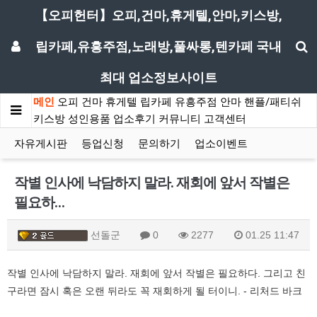
【오피헌터】오피,건마,휴게텔,안마,키스방,
립카페,유흥주점,노래방,풀싸롱,텐카페 국내
최대 업소정보사이트
메인
오피
건마
휴게텔
립카페
유흥주점
안마
핸플/패티쉬
키스방
성인용품
업소후기
커뮤니티
고객센터
자유게시판
등업신청
문의하기
업소이벤트
작별 인사에 낙담하지 말라. 재회에 앞서 작별은
필요하…
선돌군
0
2277
01.25 11:47
작별 인사에 낙담하지 말라. 재회에 앞서 작별은 필요하다. 그리고 친
구라면 잠시 혹은 오랜 뒤라도 꼭 재회하게 될 터이니. - 리처드 바크