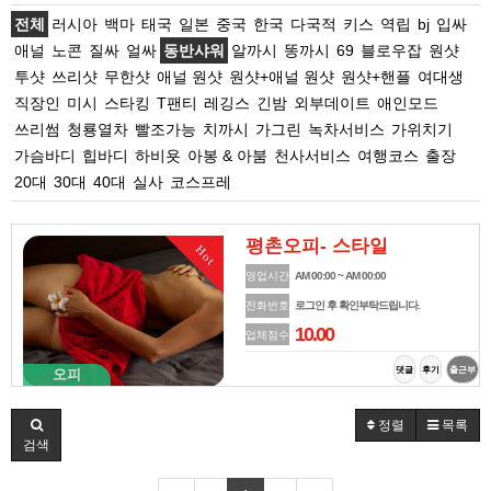
전체
러시아
백마
태국
일본
중국
한국
다국적
키스
역립
bj
입싸
애널
노콘
질싸
얼싸
동반샤워
알까시
똥까시
69
블로우잡
원샷
투샷
쓰리샷
무한샷
애널 원샷
원샷+애널 원샷
원샷+핸플
여대생
직장인
미시
스타킹
T팬티
레깅스
긴밤
외부데이트
애인모드
쓰리썸
청룡열차
빨조가능
치까시
가그린
녹차서비스
가위치기
가슴바디
힙바디
하비욧
아봉 & 아붐
천사서비스
여행코스
출장
20대
30대
40대
실사
코스프레
평촌오피- 스타일
Hot
영업시간
AM 00:00 ~ AM 00:00
전화번호
로그인 후 확인부탁드립니다.
10.00
업체점수
댓글
후기
출근부
오피
정렬
목록
검색