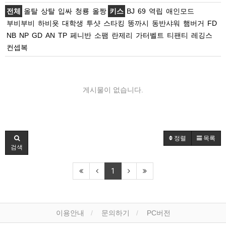
전체
올탈
상탈
입싸
청룡
올짱
키스
BJ
69
역립
애인모드
부비부비
하비욧
대학생
투샷
스타킹
똥까시
동반샤워
햄버거
FD
NB
NP
GD
AN
TP
페니반
소팸
란제리
가터벨트
티팬티
레깅스
컨셉복
게시물이 없습니다.
정렬
목록
검색
1
이용안내
문의하기
PC버전