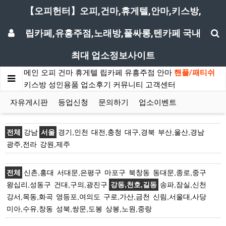
【오피헌터】오피,건마,휴게텔,안마,키스방,
립카페,유흥주점,노래방,풀싸롱,텐카페 국내
최대 업소정보사이트
메인
오피
건마
휴게텔
립카페
유흥주점
안마
핸플/패티쉬
키스방
성인용품
업소후기
커뮤니티
고객센터
자유게시판
등업신청
문의하기
업소이벤트
전체
강남
서울
경기,인천
대전,충청
대구,경북
부산,울산,경남
광주,전라
강원,제주
전체
신촌,홍대
서대문,은평구
마포구
북창동
동대문,종로,중구
왕십리,성동구
건대,구의,광진구
강동,천호,길동
송파,잠실,신천
강서,목동,화곡
영등포,여의도
구로,가산,금천
신림,서울대,사당
미아,수유,창동
성북,쌍문,도봉
상봉,노원,중랑