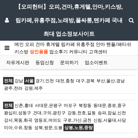
【오피헌터】오피,건마,휴게텔,안마,키스방,
립카페,유흥주점,노래방,풀싸롱,텐카페 국내
최대 업소정보사이트
메인
오피
건마
휴게텔
립카페
유흥주점
안마
핸플/패티쉬
키스방
성인용품
업소후기
커뮤니티
고객센터
자유게시판
등업신청
문의하기
업소이벤트
전체
강남
서울
경기,인천
대전,충청
대구,경북
부산,울산,경남
광주,전라
강원,제주
전체
신촌,홍대
서대문,은평구
마포구
북창동
동대문,종로,중구
왕십리,성동구
건대,구의,광진구
강동,천호,길동
송파,잠실,신천
강서,목동,화곡
영등포,여의도
구로,가산,금천
신림,서울대,사당
미아,수유,창동
성북,쌍문,도봉
상봉,노원,중랑