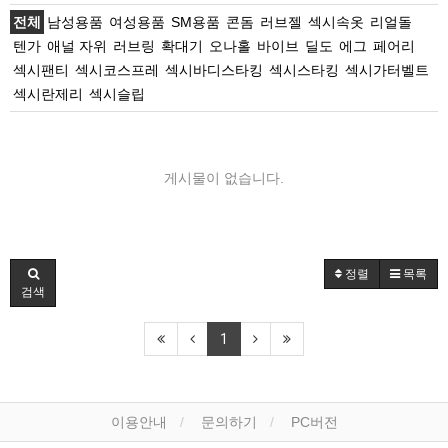
전체
남성용품
여성용품
SM용품
콘돔
러브젤
섹시속옷
리얼돌
텐가
애널 자위
러브링
확대기
오나홀
바이브
딜도
에그
페어리
섹시팬티
섹시코스프레
섹시바디스타킹
섹시스타킹
섹시가터벨트
섹시란제리
섹시슬립
게시물이 없습니다.
정렬
목록
검색
1
이용안내
문의하기
PC버전