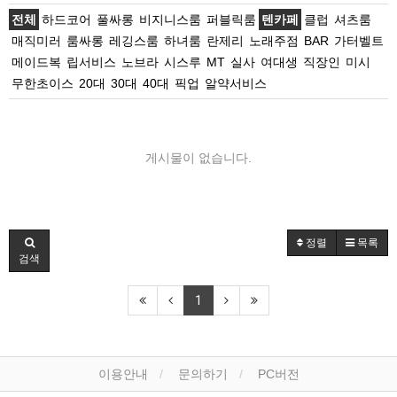
전체
하드코어
풀싸롱
비지니스룸
퍼블릭룸
텐카페
클럽
셔츠룸
매직미러
룸싸롱
레깅스룸
하녀룸
란제리
노래주점
BAR
가터벨트
메이드복
립서비스
노브라
시스루
MT
실사
여대생
직장인
미시
무한초이스
20대
30대
40대
픽업
알약서비스
게시물이 없습니다.
정렬
목록
검색
1
이용안내
문의하기
PC버전