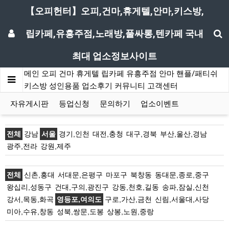
【오피헌터】오피,건마,휴게텔,안마,키스방,
립카페,유흥주점,노래방,풀싸롱,텐카페 국내
최대 업소정보사이트
메인
오피
건마
휴게텔
립카페
유흥주점
안마
핸플/패티쉬
키스방
성인용품
업소후기
커뮤니티
고객센터
자유게시판
등업신청
문의하기
업소이벤트
전체
강남
서울
경기,인천
대전,충청
대구,경북
부산,울산,경남
광주,전라
강원,제주
전체
신촌,홍대
서대문,은평구
마포구
북창동
동대문,종로,중구
왕십리,성동구
건대,구의,광진구
강동,천호,길동
송파,잠실,신천
강서,목동,화곡
영등포,여의도
구로,가산,금천
신림,서울대,사당
미아,수유,창동
성북,쌍문,도봉
상봉,노원,중랑